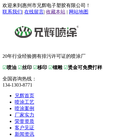
欢迎来到惠州市兄辉电子塑胶有限公司！
联系我们
|
在线留言
|
收藏本站
|
网站地图
20年行业经验拥有排污许可证的喷涂厂
☑
喷油
☑
丝印
☑
移印
☑
镭雕
☑
烫金可免费打样
全国咨询热线：
134-1303-8771
兄辉首页
喷涂工艺
喷涂案例
厂家实力
荣誉资质
客户见证
新闻资讯