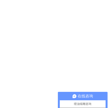
在线咨询
喷油镭雕咨询