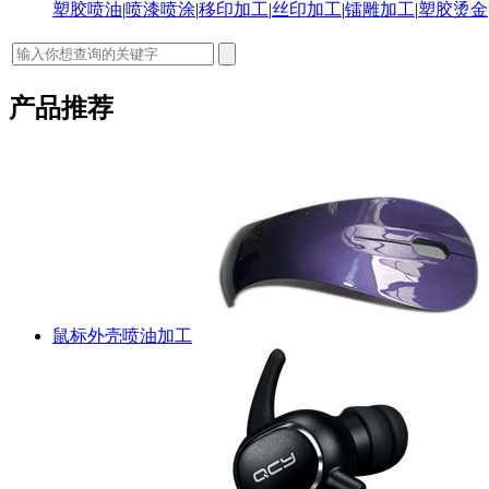
塑胶喷油
|
喷漆喷涂
|
移印加工
|
丝印加工
|
镭雕加工
|
塑胶烫金
产品推荐
鼠标外壳喷油加工