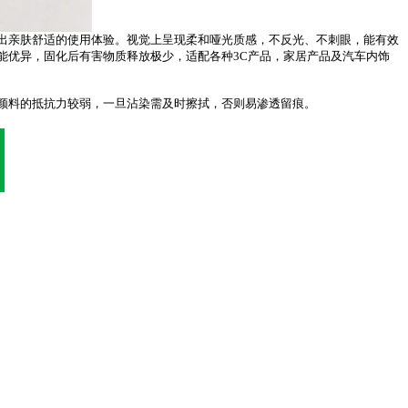
出亲肤舒适的使用体验。视觉上呈现柔和哑光质感，不反光、不刺眼，能有效
能优异，固化后有害物质释放极少，适配各种3C产品，家居产品及汽车内饰
颜料的抵抗力较弱，一旦沾染需及时擦拭，否则易渗透留痕。