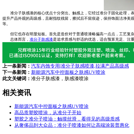
准分子肤感漆的核心优点十分突出。触感上，它经过准分子固化处理，表面
提升产品外观的高级感，且耐指纹残留，擦拭后不留痕迹，保持饰面洁净美观
等。
但它也存在明显短板。首先是造价对于普通喷漆略偏高一点点，工艺复杂且
总体而言，
准分子肤感漆
是追求质感与舒适的优选，适合预算充足、注
上一条新闻：
汽车内饰专用|准分子肤感喷漆,拉满产品高级感
下一条新闻：
新能源汽车中控面板之肤感UV喷涂
此文关键词：
准分子肤感漆，肤感漆喷涂
相关资讯
新能源汽车中控面板之肤感UV喷涂
高品质塑胶喷涂，从准分子开始
塑胶之准分子喷油：触摸丝滑，看得见的高级质感
从奢侈品到大众品：准分子喷漆如何让高端涂装普惠化