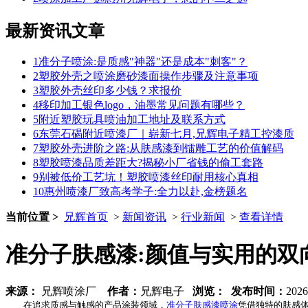
最新资讯文章
1
准分子喷涂:是质感"神器"还是成本"刺客"？
2
塑胶外壳之喷涂磨砂漆面操作步骤及注意事项
3
塑胶外壳丝印多少钱？求报价
4
移印加工银色logo，油墨常见问题有哪些？
5
附近塑胶玩具喷油加工地址及联系方式
6
东莞石碣附近喷漆厂｜崭新七月,兄辉电子精工控漆质
7
塑胶外壳进阶之路:从肤感漆到镭雕工艺的价值解码
8
塑胶喷漆品质差距大?揭秘小厂省钱的偷工套路
9
别被低价工艺坑！塑胶喷漆丝印耐用核心真相
10
惠州喷漆厂致高考学子:全力以赴,金榜题名
当前位置 >
兄辉首页
>
新闻资讯
>
行业新闻
>
查看详情
准分子肤感漆:颜值与实用的双
来源：
兄辉喷涂厂
作者：
兄辉电子
浏览：
发布时间：
2026
在追求质感与触感的产品涂装领域，
准分子肤感漆喷涂
凭借独特的肤感