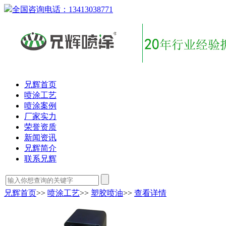
全国咨询电话：
13413038771
兄辉首页
喷涂工艺
喷涂案例
厂家实力
荣誉资质
新闻资讯
兄辉简介
联系兄辉
兄辉首页
>>
喷涂工艺
>>
塑胶喷油
>>
查看详情