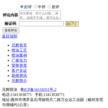
好评
中评
差评
评论内容
验证码
返回顶部
兄辉首页
喷涂工艺
喷涂案例
厂家实力
荣誉资质
客户见证
新闻资讯
兄辉简介
兄辉喷涂
粤ICP备16118351号-2
电话:13413038771 手机:13413038771
地址:惠州市博罗县石湾镇明月二路万众达工业园（毗邻东莞
与增城约2公里）