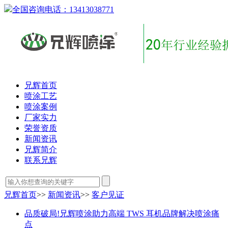
全国咨询电话：
13413038771
兄辉首页
喷涂工艺
喷涂案例
厂家实力
荣誉资质
新闻资讯
兄辉简介
联系兄辉
兄辉首页
>>
新闻资讯
>>
客户见证
品质破局!兄辉喷涂助力高端 TWS 耳机品牌解决喷涂痛
点