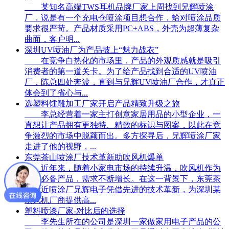
某知名高端TWS耳机品牌厂家上周找到兄辉喷涂
厂，说是有一个充电仓喷涂项目想合作，蛤对喷涂品质
要求很严苛。产品材质采用PC+ABS，外壳为超薄复杂
曲面，客户明...
深圳UV喷油厂为产品披上“魅力战衣”
在竞争白热化的市场里，产品的外观质感就是吸引
消费者的第一道关卡。为了给产品找到合适的UV喷油
厂，陈总四处奔波，直到与兄辉UV喷油厂合作，才真正
体会到了省心与...
选塑料镭雕加工厂家开启产品精致升级之旅
李总经营着一家主打创意家居用品的小型企业，一
直想让产品拥有更独特、精致的标识与图案，以此在竞
争激烈的市场中脱颖而出。多方探寻后，兄辉喷涂厂家
走进了他的视野，...
东莞茶山喷涂厂技术革新助吹风机爆单
近年来，随着小家电市场的持续升温，吹风机作为
日常必备产品，需求不断增长。在这一背景下，东莞茶
山附近喷涂厂兄辉电子凭借先进的技术革新，为深圳某
吹风机厂商提供高...
塑料喷漆厂家-对比后的选择
李先生所在的公司是深圳一家做家用电子产品的公