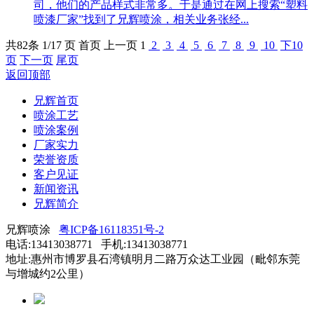
司，他们的产品样式非常多。于是通过在网上搜索“塑料
喷漆厂家”找到了兄辉喷涂，相关业务张经...
共
82
条 1/17 页
首页
上一页
1
2
3
4
5
6
7
8
9
10
下10
页
下一页
尾页
返回顶部
兄辉首页
喷涂工艺
喷涂案例
厂家实力
荣誉资质
客户见证
新闻资讯
兄辉简介
兄辉喷涂
粤ICP备16118351号-2
电话:13413038771 手机:13413038771
地址:惠州市博罗县石湾镇明月二路万众达工业园（毗邻东莞
与增城约2公里）