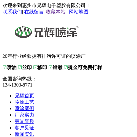
欢迎来到惠州市兄辉电子塑胶有限公司！
联系我们
|
在线留言
|
收藏本站
|
网站地图
20年行业经验拥有排污许可证的喷涂厂
☑
喷油
☑
丝印
☑
移印
☑
镭雕
☑
烫金可免费打样
全国咨询热线：
134-1303-8771
兄辉首页
喷涂工艺
喷涂案例
厂家实力
荣誉资质
客户见证
新闻资讯