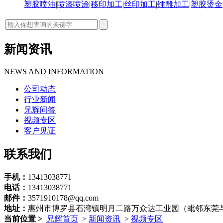
塑胶喷油
|
喷漆喷涂
|
移印加工
|
丝印加工
|
镭雕加工
|
塑胶烫金
新闻资讯
NEWS AND INFORMATION
公司动态
行业新闻
兄辉问答
视频专区
客户见证
联系我们
手机：
13413038771
电话：
13413038771
邮件：
3571910178@qq.com
地址：
惠州市博罗县石湾镇明月二路万众达工业园（毗邻东莞
当前位置 >
兄辉首页
>
新闻资讯
>
视频专区