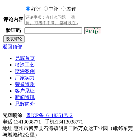
好评
中评
差评
评论内容
验证码
返回顶部
兄辉首页
喷涂工艺
喷涂案例
厂家实力
荣誉资质
客户见证
新闻资讯
兄辉简介
兄辉喷涂
粤ICP备16118351号-2
电话:13413038771 手机:13413038771
地址:惠州市博罗县石湾镇明月二路万众达工业园（毗邻东莞
与增城约2公里）