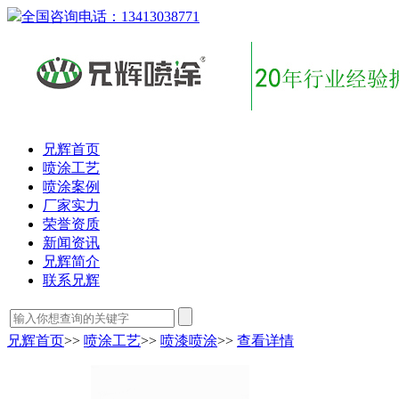
全国咨询电话：
13413038771
兄辉首页
喷涂工艺
喷涂案例
厂家实力
荣誉资质
新闻资讯
兄辉简介
联系兄辉
兄辉首页
>>
喷涂工艺
>>
喷漆喷涂
>>
查看详情