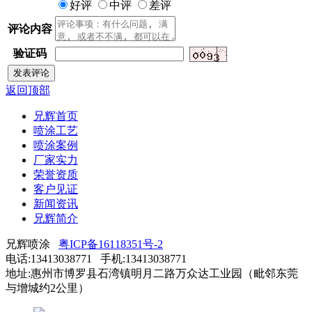
好评
中评
差评
评论内容
验证码
返回顶部
兄辉首页
喷涂工艺
喷涂案例
厂家实力
荣誉资质
客户见证
新闻资讯
兄辉简介
兄辉喷涂
粤ICP备16118351号-2
电话:13413038771 手机:13413038771
地址:惠州市博罗县石湾镇明月二路万众达工业园（毗邻东莞
与增城约2公里）