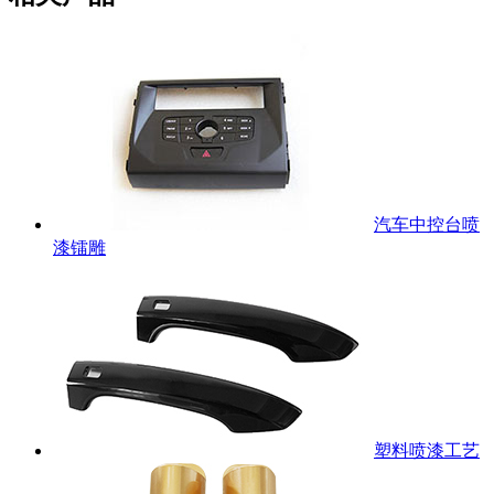
汽车中控台喷
漆镭雕
塑料喷漆工艺