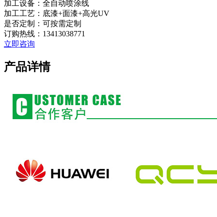
加工设备：全自动喷涂线
加工工艺：底漆+面漆+高光UV
是否定制：可按需定制
订购热线：
13413038771
立即咨询
产品详情