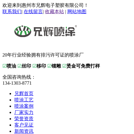
欢迎来到惠州市兄辉电子塑胶有限公司！
联系我们
|
在线留言
|
收藏本站
|
网站地图
20年行业经验拥有排污许可证的喷涂厂
☑
喷油
☑
丝印
☑
移印
☑
镭雕
☑
烫金可免费打样
全国咨询热线：
134-1303-8771
兄辉首页
喷涂工艺
喷涂案例
厂家实力
荣誉资质
客户见证
新闻资讯